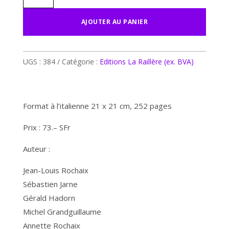
était :
est :
Voies
A
AJOUTER AU PANIER
CHF 73.00.
CHF 30.00.
étroites
l
du
t
Chablais
e
UGS :
384
Catégorie :
Editions La Raillère (ex. BVA)
r
n
a
Format à l’italienne 21 x 21 cm, 252 pages
t
i
Prix : 73.– SFr
v
Auteur :
e
:
Jean-Louis Rochaix
Sébastien Jarne
Gérald Hadorn
Michel Grandguillaume
Annette Rochaix