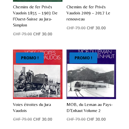
Chemins de fer Privés
Chemins de fer Privés
Vaudois 1855 – 1903 De
Vaudois 2009 – 2017 Le
l’Ouest-Suisse au Jura-
renouveau
Simplon
Le
Le
CHF
79.00
CHF
30.00
Le
Le
CHF
79.00
CHF
30.00
prix
prix
prix
prix
initial
actuel
initial
actuel
était :
est :
était :
est :
CHF 79.00.
CHF 30.00.
PROMO !
PROMO !
CHF 79.00.
CHF 30.00.
Voies étroites du Jura
MOB, du Leman au Pays-
Vaudois
D’Enhaut Volume 2
Le
Le
Le
Le
CHF
79.00
CHF
30.00
CHF
79.00
CHF
30.00
prix
prix
prix
prix