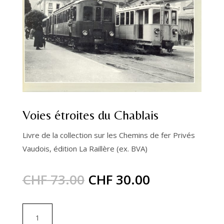
Voies étroites du Chablais
Livre de la collection sur les Chemins de fer Privés
Vaudois, édition La Raillère (ex. BVA)
Le
Le
CHF
73.00
CHF
30.00
prix
prix
quantité
initial
actuel
de