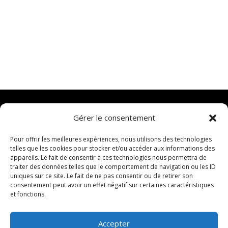
initial
actuel
initial
actuel
était :
est :
était :
est :
CHF 79.00.
CHF 30.00.
CHF 79.00.
CHF 30.00.
Gérer le consentement
Pour offrir les meilleures expériences, nous utilisons des technologies
telles que les cookies pour stocker et/ou accéder aux informations des
appareils. Le fait de consentir à ces technologies nous permettra de
traiter des données telles que le comportement de navigation ou les ID
uniques sur ce site. Le fait de ne pas consentir ou de retirer son
consentement peut avoir un effet négatif sur certaines caractéristiques
et fonctions.
Accepter